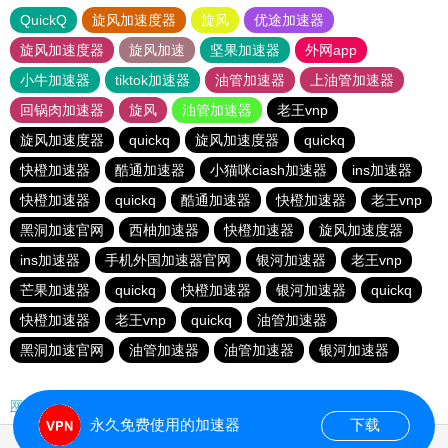
QuickQ
旋风加速度器
旋风
优途加速器
旋风加速度器
旋风加速
坚果加速器
外网app
小牛加速器
tiktok加速器
油管加速器
上油管加速器
回锅肉加速器
旋风
油管加速器
老王vnp
旋风加速度器
quickq
旋风加速度器
quickq
快橙加速器
酷通加速器
小猫咪ciash加速器
ins加速器
快橙加速器
quickq
酷通加速器
快橙加速器
老王vnp
黑洞加速官网
西柚加速器
快橙加速器
旋风加速度器
ins加速器
手机外国加速器官网
银河加速器
老王vnp
芒果加速器
quickq
快橙加速器
银河加速器
quickq
快橙加速器
老王vnp
quickq
油管加速器
黑洞加速官网
油管加速器
油管加速器
银河加速器
网站地图
永久免费使用的加速器
下载