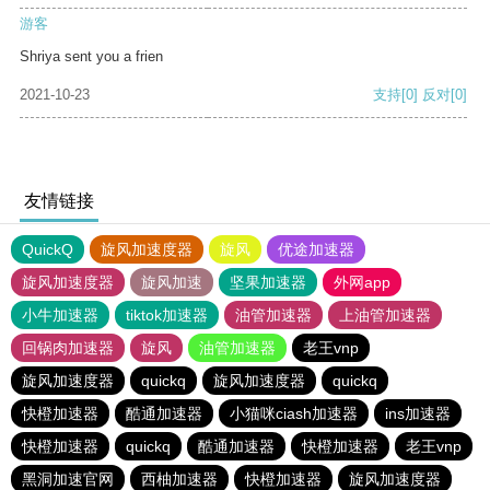
游客
Shriya sent you a frien
2021-10-23
支持
[0]
反对
[0]
友情链接
QuickQ
旋风加速度器
旋风
优途加速器
旋风加速度器
旋风加速
坚果加速器
外网app
小牛加速器
tiktok加速器
油管加速器
上油管加速器
回锅肉加速器
旋风
油管加速器
老王vnp
旋风加速度器
quickq
旋风加速度器
quickq
快橙加速器
酷通加速器
小猫咪ciash加速器
ins加速器
快橙加速器
quickq
酷通加速器
快橙加速器
老王vnp
黑洞加速官网
西柚加速器
快橙加速器
旋风加速度器