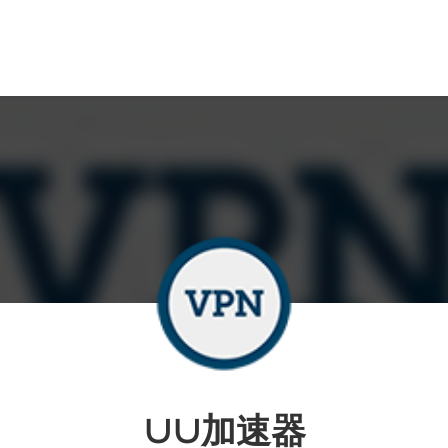
∪∪加速器