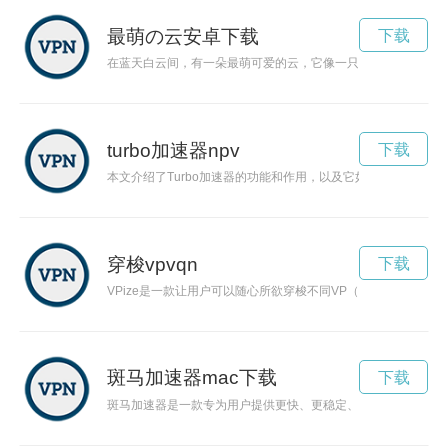
最萌の云安卓下载
下载
在蓝天白云间，有一朵最萌可爱的云，它像一只精灵般飘荡在天
turbo加速器npv
下载
本文介绍了Turbo加速器的功能和作用，以及它如何帮助用户
穿梭vpvqn
下载
VPize是一款让用户可以随心所欲穿梭不同VP（虚拟世界）
斑马加速器mac下载
下载
斑马加速器是一款专为用户提供更快、更稳定、更安全网络体验