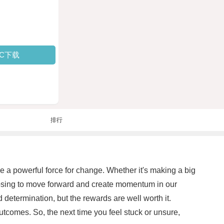
PC下载
排行
 be a powerful force for change. Whether it's making a big
oosing to move forward and create momentum in our
 determination, but the rewards are well worth it.
outcomes. So, the next time you feel stuck or unsure,