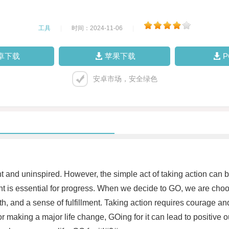
工具
|
时间：2024-11-06
|
卓下载
苹果下载
安卓市场，安全绿色
gnant and uninspired. However, the simple act of taking action can
nt is essential for progress. When we decide to GO, we are ch
h, and a sense of fulfillment. Taking action requires courage and
or making a major life change, GOing for it can lead to positive 