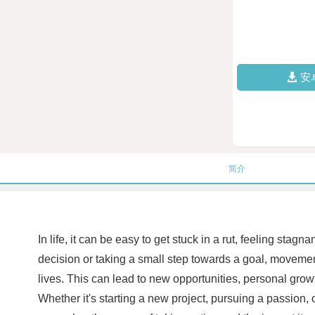
安
简介
In life, it can be easy to get stuck in a rut, feeling sta
decision or taking a small step towards a goal, moveme
lives. This can lead to new opportunities, personal growt
Whether it's starting a new project, pursuing a passion, 