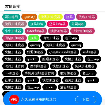
友情链接
网站地图
QuickQ
旋风加速度器
旋风
优途加速器
旋风加速度器
旋风加速
坚果加速器
外网app
小牛加速器
tiktok加速器
油管加速器
上油管加速器
回锅肉加速器
旋风
油管加速器
老王vnp
旋风加速度器
quickq
旋风加速度器
quickq
快橙加速器
酷通加速器
小猫咪ciash加速器
ins加速器
快橙加速器
quickq
酷通加速器
快橙加速器
老王vnp
黑洞加速官网
西柚加速器
快橙加速器
旋风加速度器
ins加速器
手机外国加速器官网
银河加速器
老王vnp
芒果加速器
quickq
快橙加速器
银河加速器
quickq
快橙加速器
老王vnp
quickq
油管加速器
黑洞加速官网
油管加速器
油管加速器
银河加速器
永久免费使用的加速器
下载