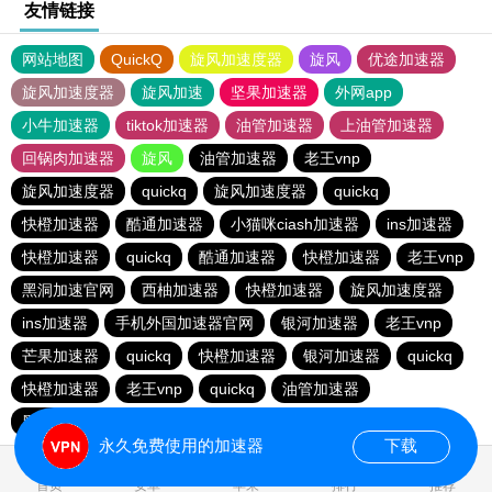
友情链接
网站地图
QuickQ
旋风加速度器
旋风
优途加速器
旋风加速度器
旋风加速
坚果加速器
外网app
小牛加速器
tiktok加速器
油管加速器
上油管加速器
回锅肉加速器
旋风
油管加速器
老王vnp
旋风加速度器
quickq
旋风加速度器
quickq
快橙加速器
酷通加速器
小猫咪ciash加速器
ins加速器
快橙加速器
quickq
酷通加速器
快橙加速器
老王vnp
黑洞加速官网
西柚加速器
快橙加速器
旋风加速度器
ins加速器
手机外国加速器官网
银河加速器
老王vnp
芒果加速器
quickq
快橙加速器
银河加速器
quickq
快橙加速器
老王vnp
quickq
油管加速器
黑洞加速官网
油管加速器
油管加速器
银河加速器
永久免费使用的加速器
下载
0.965197s
首页
安卓
苹果
排行
推荐