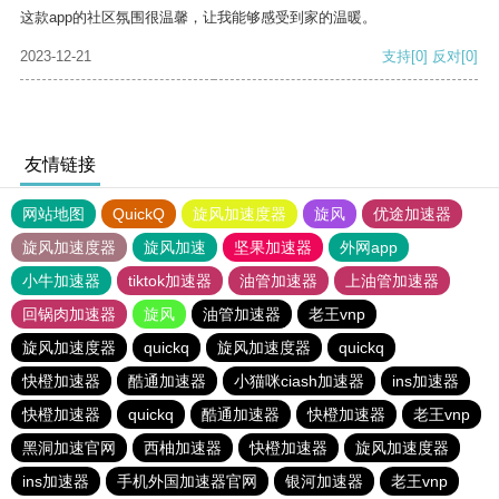
这款app的社区氛围很温馨，让我能够感受到家的温暖。
2023-12-21
支持
[0]
反对
[0]
友情链接
网站地图
QuickQ
旋风加速度器
旋风
优途加速器
旋风加速度器
旋风加速
坚果加速器
外网app
小牛加速器
tiktok加速器
油管加速器
上油管加速器
回锅肉加速器
旋风
油管加速器
老王vnp
旋风加速度器
quickq
旋风加速度器
quickq
快橙加速器
酷通加速器
小猫咪ciash加速器
ins加速器
快橙加速器
quickq
酷通加速器
快橙加速器
老王vnp
黑洞加速官网
西柚加速器
快橙加速器
旋风加速度器
ins加速器
手机外国加速器官网
银河加速器
老王vnp