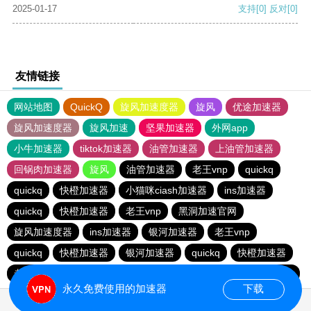
2025-01-17
支持
[0]
反对
[0]
友情链接
网站地图
QuickQ
旋风加速度器
旋风
优途加速器
旋风加速度器
旋风加速
坚果加速器
外网app
小牛加速器
tiktok加速器
油管加速器
上油管加速器
回锅肉加速器
旋风
油管加速器
老王vnp
quickq
quickq
快橙加速器
小猫咪ciash加速器
ins加速器
quickq
快橙加速器
老王vnp
黑洞加速官网
旋风加速度器
ins加速器
银河加速器
老王vnp
quickq
快橙加速器
银河加速器
quickq
快橙加速器
老王vnp
quickq
油管加速器
油管加速器
银河加速器
永久免费使用的加速器
下载