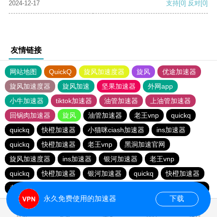
2024-12-17
支持
[0]
反对
[0]
友情链接
网站地图
QuickQ
旋风加速度器
旋风
优途加速器
旋风加速度器
旋风加速
坚果加速器
外网app
小牛加速器
tiktok加速器
油管加速器
上油管加速器
回锅肉加速器
旋风
油管加速器
老王vnp
quickq
quickq
快橙加速器
小猫咪ciash加速器
ins加速器
quickq
快橙加速器
老王vnp
黑洞加速官网
旋风加速度器
ins加速器
银河加速器
老王vnp
quickq
快橙加速器
银河加速器
quickq
快橙加速器
老王vnp
quickq
油管加速器
油管加速器
银河加速器
永久免费使用的加速器
下载
0.173677s
首页
安卓
苹果
排行
推荐