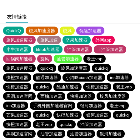
友情链接
QuickQ
旋风加速度器
旋风
优途加速器
旋风加速度器
旋风加速
坚果加速器
外网app
小牛加速器
tiktok加速器
油管加速器
上油管加速器
回锅肉加速器
旋风
油管加速器
老王vnp
旋风加速度器
quickq
旋风加速度器
quickq
快橙加速器
酷通加速器
小猫咪ciash加速器
ins加速器
快橙加速器
quickq
酷通加速器
快橙加速器
老王vnp
黑洞加速官网
西柚加速器
快橙加速器
旋风加速度器
ins加速器
手机外国加速器官网
银河加速器
老王vnp
芒果加速器
quickq
快橙加速器
银河加速器
quickq
快橙加速器
老王vnp
quickq
油管加速器
黑洞加速官网
油管加速器
油管加速器
银河加速器