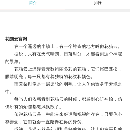
简介
排行
花猫云官网
在一个遥远的小镇上，有一个神奇的地方叫做花猫云。
据说，只有在天气晴朗、日落时分，才能看到这个神秘
的景象。
花猫云上漂浮着无数绚丽多彩的花猫，它们尾巴蓬松，
眼睛明亮，每一只都有着独特的花纹和颜色。
而云朵则像是一层柔软的羽毛，让人仿佛置身于梦境之
中。
每当人们依稀看到花猫云的时候，都感到心旷神怡，仿
佛所有的烦恼都随风飘散了。
传说花猫云是一种能带来好运和祝福的存在，只要你心
存善念，它们就会一直陪伴在你的身旁。
或许，花猫云就是幻想和美好的象征，让人们在平凡的