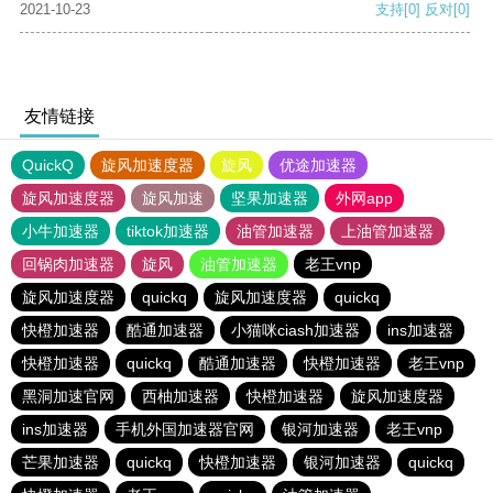
2021-10-23
支持
[0]
反对
[0]
友情链接
QuickQ
旋风加速度器
旋风
优途加速器
旋风加速度器
旋风加速
坚果加速器
外网app
小牛加速器
tiktok加速器
油管加速器
上油管加速器
回锅肉加速器
旋风
油管加速器
老王vnp
旋风加速度器
quickq
旋风加速度器
quickq
快橙加速器
酷通加速器
小猫咪ciash加速器
ins加速器
快橙加速器
quickq
酷通加速器
快橙加速器
老王vnp
黑洞加速官网
西柚加速器
快橙加速器
旋风加速度器
ins加速器
手机外国加速器官网
银河加速器
老王vnp
芒果加速器
quickq
快橙加速器
银河加速器
quickq