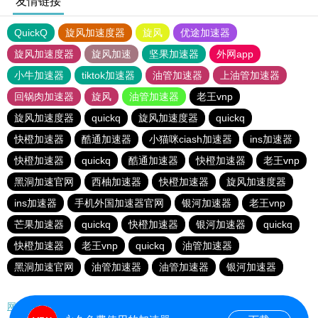
友情链接
QuickQ
旋风加速度器
旋风
优途加速器
旋风加速度器
旋风加速
坚果加速器
外网app
小牛加速器
tiktok加速器
油管加速器
上油管加速器
回锅肉加速器
旋风
油管加速器
老王vnp
旋风加速度器
quickq
旋风加速度器
quickq
快橙加速器
酷通加速器
小猫咪ciash加速器
ins加速器
快橙加速器
quickq
酷通加速器
快橙加速器
老王vnp
黑洞加速官网
西柚加速器
快橙加速器
旋风加速度器
ins加速器
手机外国加速器官网
银河加速器
老王vnp
芒果加速器
quickq
快橙加速器
银河加速器
quickq
快橙加速器
老王vnp
quickq
油管加速器
黑洞加速官网
油管加速器
油管加速器
银河加速器
网站地图