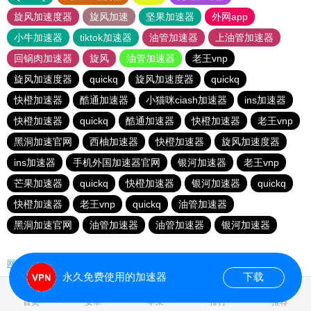
旋风加速度器
旋风加速
坚果加速器
外网app
小牛加速器
tiktok加速器
油管加速器
上油管加速器
回锅肉加速器
旋风
油管加速器
老王vnp
旋风加速度器
quickq
旋风加速度器
quickq
快橙加速器
酷通加速器
小猫咪ciash加速器
ins加速器
快橙加速器
quickq
酷通加速器
快橙加速器
老王vnp
黑洞加速官网
西柚加速器
快橙加速器
旋风加速度器
ins加速器
手机外国加速器官网
银河加速器
老王vnp
芒果加速器
quickq
快橙加速器
银河加速器
quickq
快橙加速器
老王vnp
quickq
油管加速器
黑洞加速官网
油管加速器
油管加速器
银河加速器
网站地图
永久免费使用的加速器
下载
0.112397s
首页
安卓
苹果
排行
推荐