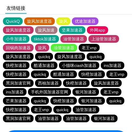
友情链接
QuickQ
旋风加速度器
旋风
优途加速器
旋风加速度器
旋风加速
坚果加速器
外网app
小牛加速器
tiktok加速器
油管加速器
上油管加速器
回锅肉加速器
旋风
油管加速器
老王vnp
旋风加速度器
quickq
旋风加速度器
quickq
快橙加速器
酷通加速器
小猫咪ciash加速器
ins加速器
快橙加速器
quickq
酷通加速器
快橙加速器
老王vnp
黑洞加速官网
西柚加速器
快橙加速器
旋风加速度器
ins加速器
手机外国加速器官网
银河加速器
老王vnp
芒果加速器
quickq
快橙加速器
银河加速器
quickq
快橙加速器
老王vnp
quickq
油管加速器
黑洞加速官网
油管加速器
油管加速器
银河加速器