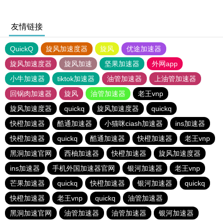
友情链接
QuickQ
旋风加速度器
旋风
优途加速器
旋风加速度器
旋风加速
坚果加速器
外网app
小牛加速器
tiktok加速器
油管加速器
上油管加速器
回锅肉加速器
旋风
油管加速器
老王vnp
旋风加速度器
quickq
旋风加速度器
quickq
快橙加速器
酷通加速器
小猫咪ciash加速器
ins加速器
快橙加速器
quickq
酷通加速器
快橙加速器
老王vnp
黑洞加速官网
西柚加速器
快橙加速器
旋风加速度器
ins加速器
手机外国加速器官网
银河加速器
老王vnp
芒果加速器
quickq
快橙加速器
银河加速器
quickq
快橙加速器
老王vnp
quickq
油管加速器
黑洞加速官网
油管加速器
油管加速器
银河加速器