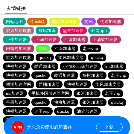
友情链接
网站地图
QuickQ
旋风加速度器
旋风
优途加速器
旋风加速度器
旋风加速
坚果加速器
外网app
小牛加速器
tiktok加速器
油管加速器
上油管加速器
回锅肉加速器
旋风
油管加速器
老王vnp
旋风加速度器
quickq
旋风加速度器
quickq
快橙加速器
酷通加速器
小猫咪ciash加速器
ins加速器
快橙加速器
quickq
酷通加速器
快橙加速器
老王vnp
黑洞加速官网
西柚加速器
快橙加速器
旋风加速度器
ins加速器
手机外国加速器官网
银河加速器
老王vnp
芒果加速器
quickq
快橙加速器
银河加速器
quickq
快橙加速器
老王vnp
quickq
油管加速器
黑洞加速官网
油管加速器
油管加速器
银河加速器
永久免费使用的加速器
下载