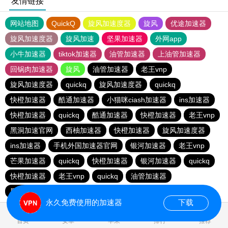
友情链接
网站地图
QuickQ
旋风加速度器
旋风
优途加速器
旋风加速度器
旋风加速
坚果加速器
外网app
小牛加速器
tiktok加速器
油管加速器
上油管加速器
回锅肉加速器
旋风
油管加速器
老王vnp
旋风加速度器
quickq
旋风加速度器
quickq
快橙加速器
酷通加速器
小猫咪ciash加速器
ins加速器
快橙加速器
quickq
酷通加速器
快橙加速器
老王vnp
黑洞加速官网
西柚加速器
快橙加速器
旋风加速度器
ins加速器
手机外国加速器官网
银河加速器
老王vnp
芒果加速器
quickq
快橙加速器
银河加速器
quickq
快橙加速器
老王vnp
quickq
油管加速器
黑洞加速官网
油管加速器
油管加速器
银河加速器
永久免费使用的加速器
下载
首页
安卓
苹果
排行
推荐