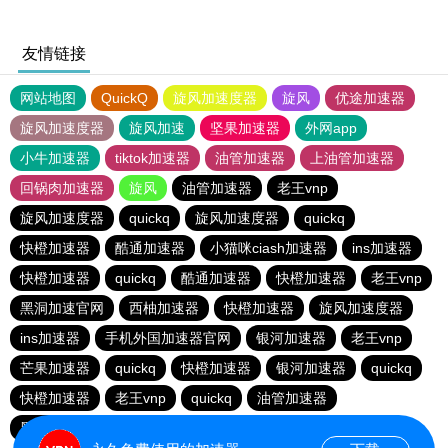
友情链接
网站地图
QuickQ
旋风加速度器
旋风
优途加速器
旋风加速度器
旋风加速
坚果加速器
外网app
小牛加速器
tiktok加速器
油管加速器
上油管加速器
回锅肉加速器
旋风
油管加速器
老王vnp
旋风加速度器
quickq
旋风加速度器
quickq
快橙加速器
酷通加速器
小猫咪ciash加速器
ins加速器
快橙加速器
quickq
酷通加速器
快橙加速器
老王vnp
黑洞加速官网
西柚加速器
快橙加速器
旋风加速度器
ins加速器
手机外国加速器官网
银河加速器
老王vnp
芒果加速器
quickq
快橙加速器
银河加速器
quickq
快橙加速器
老王vnp
quickq
油管加速器
黑洞加速官网
油管加速器
油管加速器
银河加速器