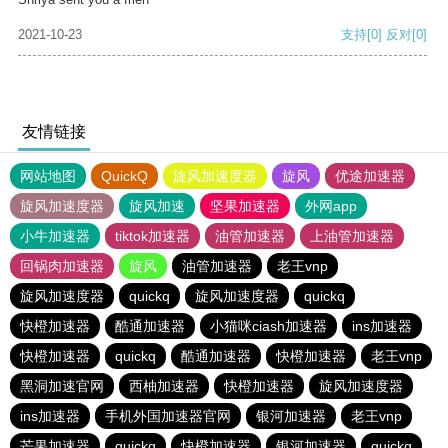
2021-10-23
支持
[0]
反对
[0]
友情链接
网站地图
QuickQ
旋风加速度器
旋风
优途加速器
旋风加速度器
旋风加速
坚果加速器
外网app
小牛加速器
tiktok加速器
油管加速器
上油管加速器
回锅肉加速器
旋风
油管加速器
老王vnp
旋风加速度器
quickq
旋风加速度器
quickq
快橙加速器
酷通加速器
小猫咪ciash加速器
ins加速器
快橙加速器
quickq
酷通加速器
快橙加速器
老王vnp
黑洞加速官网
西柚加速器
快橙加速器
旋风加速度器
ins加速器
手机外国加速器官网
银河加速器
老王vnp
芒果加速器
quickq
快橙加速器
银河加速器
quickq