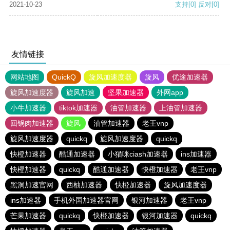
2021-10-23
支持
[0]
反对
[0]
友情链接
网站地图
QuickQ
旋风加速度器
旋风
优途加速器
旋风加速度器
旋风加速
坚果加速器
外网app
小牛加速器
tiktok加速器
油管加速器
上油管加速器
回锅肉加速器
旋风
油管加速器
老王vnp
旋风加速度器
quickq
旋风加速度器
quickq
快橙加速器
酷通加速器
小猫咪ciash加速器
ins加速器
快橙加速器
quickq
酷通加速器
快橙加速器
老王vnp
黑洞加速官网
西柚加速器
快橙加速器
旋风加速度器
ins加速器
手机外国加速器官网
银河加速器
老王vnp
芒果加速器
quickq
快橙加速器
银河加速器
quickq