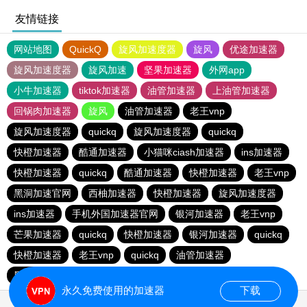
友情链接
网站地图
QuickQ
旋风加速度器
旋风
优途加速器
旋风加速度器
旋风加速
坚果加速器
外网app
小牛加速器
tiktok加速器
油管加速器
上油管加速器
回锅肉加速器
旋风
油管加速器
老王vnp
旋风加速度器
quickq
旋风加速度器
quickq
快橙加速器
酷通加速器
小猫咪ciash加速器
ins加速器
快橙加速器
quickq
酷通加速器
快橙加速器
老王vnp
黑洞加速官网
西柚加速器
快橙加速器
旋风加速度器
ins加速器
手机外国加速器官网
银河加速器
老王vnp
芒果加速器
quickq
快橙加速器
银河加速器
quickq
快橙加速器
老王vnp
quickq
油管加速器
黑洞加速官网
油管加速器
油管加速器
银河加速器
永久免费使用的加速器
下载