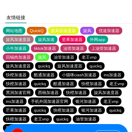
友情链接
网站地图
QuickQ
旋风加速度器
旋风
优途加速器
旋风加速度器
旋风加速
坚果加速器
外网app
小牛加速器
tiktok加速器
油管加速器
上油管加速器
回锅肉加速器
旋风
油管加速器
老王vnp
旋风加速度器
quickq
旋风加速度器
quickq
快橙加速器
酷通加速器
小猫咪ciash加速器
ins加速器
快橙加速器
quickq
酷通加速器
快橙加速器
老王vnp
黑洞加速官网
西柚加速器
快橙加速器
旋风加速度器
ins加速器
手机外国加速器官网
银河加速器
老王vnp
芒果加速器
quickq
快橙加速器
银河加速器
quickq
快橙加速器
老王vnp
quickq
油管加速器
黑洞加速官网
油管加速器
油管加速器
银河加速器