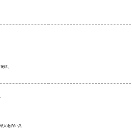
有玩腻。
。
己感兴趣的知识。