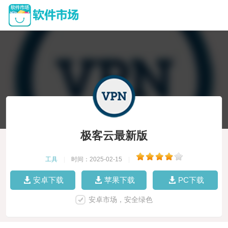
极客云最新版
工具
|
时间：2025-02-15
|
安卓下载
苹果下载
PC下载
安卓市场，安全绿色