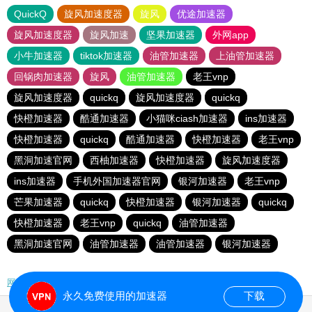
QuickQ
旋风加速度器
旋风
优途加速器
旋风加速度器
旋风加速
坚果加速器
外网app
小牛加速器
tiktok加速器
油管加速器
上油管加速器
回锅肉加速器
旋风
油管加速器
老王vnp
旋风加速度器
quickq
旋风加速度器
quickq
快橙加速器
酷通加速器
小猫咪ciash加速器
ins加速器
快橙加速器
quickq
酷通加速器
快橙加速器
老王vnp
黑洞加速官网
西柚加速器
快橙加速器
旋风加速度器
ins加速器
手机外国加速器官网
银河加速器
老王vnp
芒果加速器
quickq
快橙加速器
银河加速器
quickq
快橙加速器
老王vnp
quickq
油管加速器
黑洞加速官网
油管加速器
油管加速器
银河加速器
网站地图
永久免费使用的加速器
下载