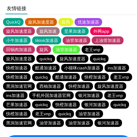
友情链接
QuickQ
旋风加速度器
旋风
优途加速器
旋风加速度器
旋风加速
坚果加速器
外网app
小牛加速器
tiktok加速器
油管加速器
上油管加速器
回锅肉加速器
旋风
油管加速器
老王vnp
旋风加速度器
quickq
旋风加速度器
quickq
快橙加速器
酷通加速器
小猫咪ciash加速器
ins加速器
快橙加速器
quickq
酷通加速器
快橙加速器
老王vnp
黑洞加速官网
西柚加速器
快橙加速器
旋风加速度器
ins加速器
手机外国加速器官网
银河加速器
老王vnp
芒果加速器
quickq
快橙加速器
银河加速器
quickq
快橙加速器
老王vnp
quickq
油管加速器
黑洞加速官网
油管加速器
油管加速器
银河加速器