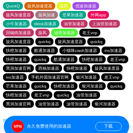
QuickQ
旋风加速度器
旋风
优途加速器
旋风加速度器
旋风加速
坚果加速器
外网app
小牛加速器
tiktok加速器
油管加速器
上油管加速器
回锅肉加速器
旋风
油管加速器
老王vnp
旋风加速度器
quickq
旋风加速度器
quickq
快橙加速器
酷通加速器
小猫咪ciash加速器
ins加速器
快橙加速器
quickq
酷通加速器
快橙加速器
老王vnp
黑洞加速官网
西柚加速器
快橙加速器
旋风加速度器
ins加速器
手机外国加速器官网
银河加速器
老王vnp
芒果加速器
quickq
快橙加速器
银河加速器
quickq
快橙加速器
老王vnp
quickq
油管加速器
黑洞加速官网
油管加速器
油管加速器
银河加速器
网站地图
永久免费使用的加速器
下载