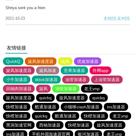
Shriya sent you a frien
2021-10-23
支持
[0]
反对
[0]
友情链接
QuickQ
旋风加速度器
旋风
优途加速器
旋风加速度器
旋风加速
坚果加速器
外网app
小牛加速器
tiktok加速器
油管加速器
上油管加速器
回锅肉加速器
旋风
油管加速器
老王vnp
旋风加速度器
quickq
旋风加速度器
quickq
快橙加速器
酷通加速器
小猫咪ciash加速器
ins加速器
快橙加速器
quickq
酷通加速器
快橙加速器
老王vnp
黑洞加速官网
西柚加速器
快橙加速器
旋风加速度器
ins加速器
手机外国加速器官网
银河加速器
老王vnp