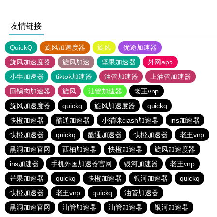
友情链接
QuickQ
旋风加速度器
旋风
优途加速器
旋风加速度器
旋风加速
坚果加速器
外网app
小牛加速器
tiktok加速器
油管加速器
上油管加速器
回锅肉加速器
旋风
油管加速器
老王vnp
旋风加速度器
quickq
旋风加速度器
quickq
快橙加速器
酷通加速器
小猫咪ciash加速器
ins加速器
快橙加速器
quickq
酷通加速器
快橙加速器
老王vnp
黑洞加速官网
西柚加速器
快橙加速器
旋风加速度器
ins加速器
手机外国加速器官网
银河加速器
老王vnp
芒果加速器
quickq
快橙加速器
银河加速器
quickq
快橙加速器
老王vnp
quickq
油管加速器
黑洞加速官网
油管加速器
油管加速器
银河加速器