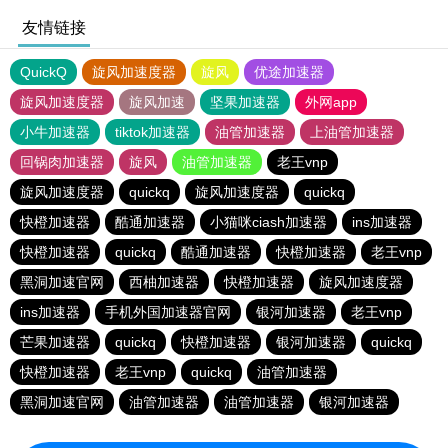
友情链接
QuickQ
旋风加速度器
旋风
优途加速器
旋风加速度器
旋风加速
坚果加速器
外网app
小牛加速器
tiktok加速器
油管加速器
上油管加速器
回锅肉加速器
旋风
油管加速器
老王vnp
旋风加速度器
quickq
旋风加速度器
quickq
快橙加速器
酷通加速器
小猫咪ciash加速器
ins加速器
快橙加速器
quickq
酷通加速器
快橙加速器
老王vnp
黑洞加速官网
西柚加速器
快橙加速器
旋风加速度器
ins加速器
手机外国加速器官网
银河加速器
老王vnp
芒果加速器
quickq
快橙加速器
银河加速器
quickq
快橙加速器
老王vnp
quickq
油管加速器
黑洞加速官网
油管加速器
油管加速器
银河加速器