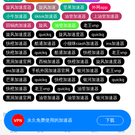
旋风加速度器
旋风加速
坚果加速器
外网app
小牛加速器
tiktok加速器
油管加速器
上油管加速器
回锅肉加速器
旋风
油管加速器
老王vnp
旋风加速度器
quickq
旋风加速度器
quickq
快橙加速器
酷通加速器
小猫咪ciash加速器
ins加速器
快橙加速器
quickq
酷通加速器
快橙加速器
老王vnp
黑洞加速官网
西柚加速器
快橙加速器
旋风加速度器
ins加速器
手机外国加速器官网
银河加速器
老王vnp
芒果加速器
quickq
快橙加速器
银河加速器
quickq
快橙加速器
老王vnp
quickq
油管加速器
黑洞加速官网
油管加速器
油管加速器
银河加速器
网站地图
永久免费使用的加速器
下载
0.100941s
首页
安卓
苹果
排行
推荐